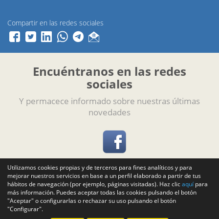
Compartir en las redes sociales
Encuéntranos en las redes
sociales
Y permacece informado sobre nuestras últimas
novedades
Utilizamos cookies propias y de terceros para fines analíticos y para
mejorar nuestros servicios en base a un perfil elaborado a partir de tus
hábitos de navegación (por ejemplo, páginas visitadas). Haz clic
aquí
para
más información. Puedes aceptar todas las cookies pulsando el botón
Copyright 2026 © GIRA - Software de gestión para automoción
"Aceptar" o configurarlas o rechazar su uso pulsando el botón
Aviso legal
"Configurar".
Política de privacidad