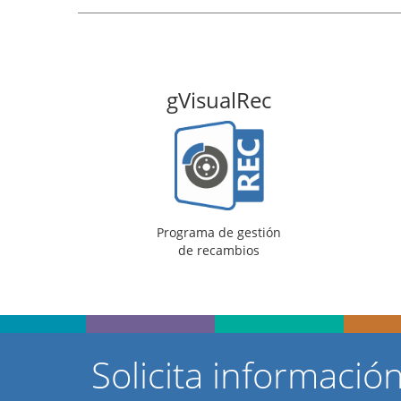
sualRec
gVisualTal
a de gestión
Programa de gestión
recambios
para talleres
Solicita informació