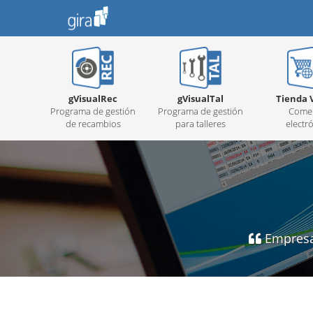
gVisualRec
gVisualTal
Tienda V
Programa de gestión
Programa de gestión
Comer
de recambios
para talleres
electr
Empresa 