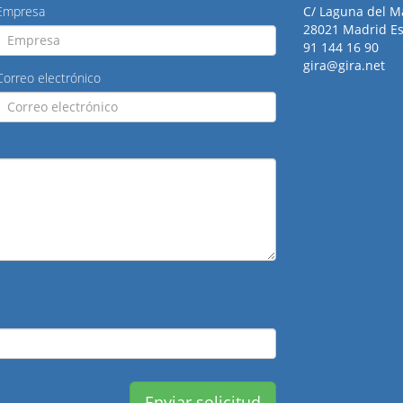
Empresa
C/ Laguna del M
28021 Madrid E
91 144 16 90
gira@gira.net
Correo electrónico
Enviar solicitud