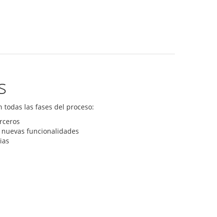
s
 todas las fases del proceso:
rceros
e nuevas funcionalidades
ias