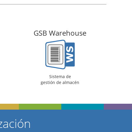
house
Tarifas PVP
de
Tarifas de precios
lmacén
PVP
zación