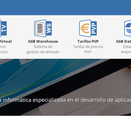
irtual
GSB Warehouse
Tarifas PVP
GSB Dat
cio
Sistema de
Tarifas de precios
Esta
ónico
gestión de almacén
PVP
empre
informática especializada en el desarrollo de aplica