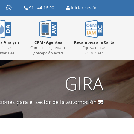
91 144 16 90
Iniciar sesión
a Analysis
CRM - Agentes
Recambios a la Carta
dísticas
Comerciales, reparto
Equivalencias
sariales
y recepción activa
OEM / IAM
GIRA
ciones para el sector de la automoción