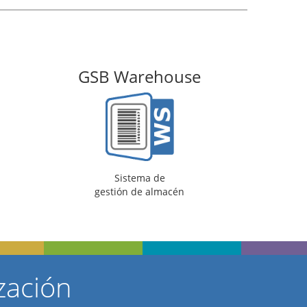
GSB Warehouse
Tar
Sistema de
Tari
gestión de almacén
zación