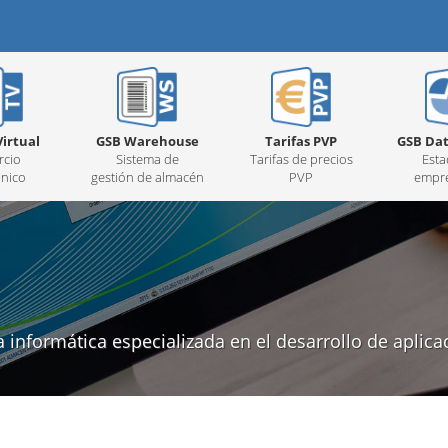
irtual
GSB Warehouse
Tarifas PVP
GSB Dat
cio
Sistema de
Tarifas de precios
Esta
ónico
gestión de almacén
PVP
empre
informática especializada en el desarrollo de aplica