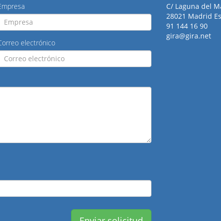
Empresa
C/ Laguna del M
28021 Madrid E
91 144 16 90
gira@gira.net
Correo electrónico
Enviar solicitud