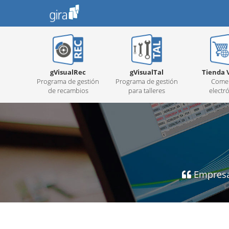
gVisualRec
gVisualTal
Tienda V
Programa de gestión
Programa de gestión
Comer
de recambios
para talleres
electr
Empresa 