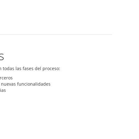
s
 todas las fases del proceso:
rceros
e nuevas funcionalidades
ias