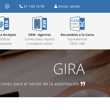
91 144 16 90
Iniciar sesión
a Analysis
CRM - Agentes
Recambios a la Carta
dísticas
Comerciales, reparto
Equivalencias
sariales
y recepción activa
OEM / IAM
GIRA
ciones para el sector de la automoción